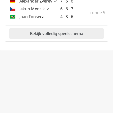
Alexander Zverev
7
6
6
Jakub Mensik
6
6
7
ronde 5
Joao Fonseca
4
3
6
Bekijk volledig speelschema