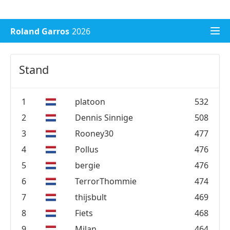
WK voetbal 2026
Champions League 2026/27
Roland Garros
2026
Stand
1
platoon
532
2
Dennis Sinnige
508
3
Rooney30
477
4
Pollus
476
5
bergie
476
6
TerrorThommie
474
7
thijsbult
469
8
Fiets
468
9
Milan
464