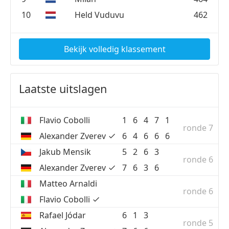
10
Held Vuduvu
462
Bekijk volledig klassement
Laatste uitslagen
Flavio Cobolli
1
6
4
7
1
ronde 7
Alexander Zverev
6
4
6
6
6
Jakub Mensik
5
2
6
3
ronde 6
Alexander Zverev
7
6
3
6
Matteo Arnaldi
ronde 6
Flavio Cobolli
Rafael Jódar
6
1
3
ronde 5