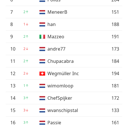
7
MeneerB
151
2
↑
8
han
188
1
↓
9
Mazzeo
191
2
↑
10
andre77
173
2
↓
11
Chupacabra
184
2
↑
12
Wegmüller Inc
194
2
↓
13
wimomloop
181
1
↑
14
ChefSpijker
172
3
↑
15
wvanschipstal
133
3
↓
16
Passie
161
3
↑