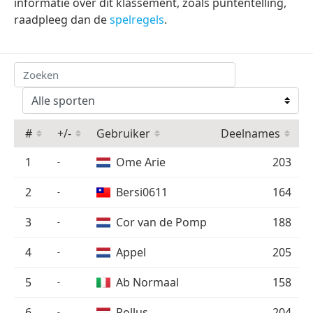
informatie over dit klassement, zoals puntentelling,
raadpleeg dan de
spelregels
.
#
+/-
Gebruiker
Deelnames
P
1
Ome Arie
203
-
2
Bersi0611
164
-
3
Cor van de Pomp
188
-
4
Appel
205
-
5
Ab Normaal
158
-
6
Pollus
204
-