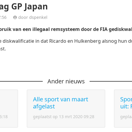
lag GP Japan
 07:56
door dspenkel
ruik van een illegaal remsysteem door de FIA gediskwal
 diskwalificatie in dat Ricardo en Hulkenberg alsnog hun du
st.
Ander nieuws
Alle sport van maart
Spor
afgelast
uit:
6:18
geplaatst op 13 mrt 2020 09:28
gepla