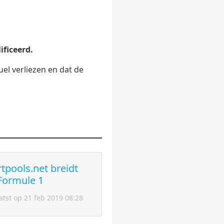
ificeerd.
el verliezen en dat de
tpools.net breidt
 Formule 1
atst op 21 feb 2019 08:28