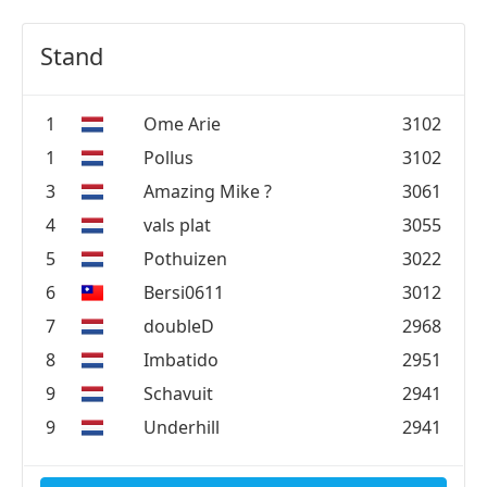
Stand
1
Ome Arie
3102
1
Pollus
3102
3
Amazing Mike ?
3061
4
vals plat
3055
5
Pothuizen
3022
6
Bersi0611
3012
7
doubleD
2968
8
Imbatido
2951
9
Schavuit
2941
9
Underhill
2941