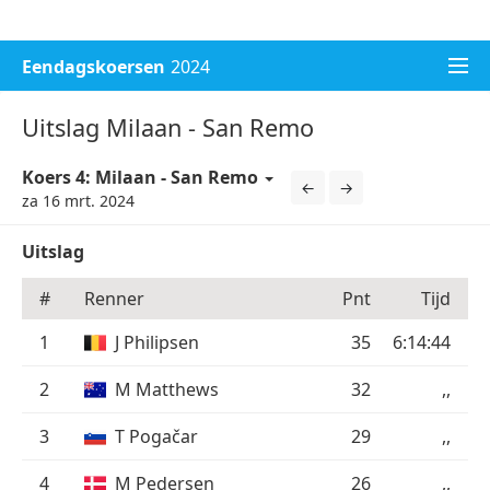
WK voetbal 2026
Champions League 2026/27
Eendagskoersen
2024
Uitslag Milaan - San Remo
Koers 4: Milaan - San Remo
←
→
za 16 mrt. 2024
Uitslag
#
Renner
Pnt
Tijd
1
J Philipsen
35
6:14:44
2
M Matthews
32
,,
3
T Pogačar
29
,,
4
M Pedersen
26
,,