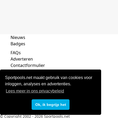
Nieuws
Badges
FAQs
Adverteren
Contactformulier
Sportpools.net maakt gebruik van cookies voor
inloggen, analyses en advertenties.
Lees meer in ons privacybeleid
Privacy
Voorwaarden
Ok, ik begrijp het
Disclaimer
© Copyright 2002 - 2026 Sportpools.net