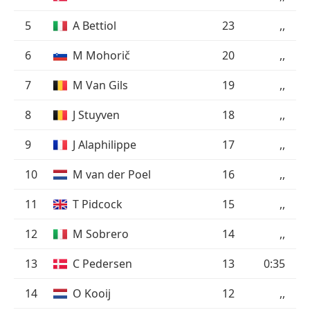
5
A Bettiol
23
,,
6
M Mohorič
20
,,
7
M Van Gils
19
,,
8
J Stuyven
18
,,
9
J Alaphilippe
17
,,
10
M van der Poel
16
,,
11
T Pidcock
15
,,
12
M Sobrero
14
,,
13
C Pedersen
13
0:35
14
O Kooij
12
,,