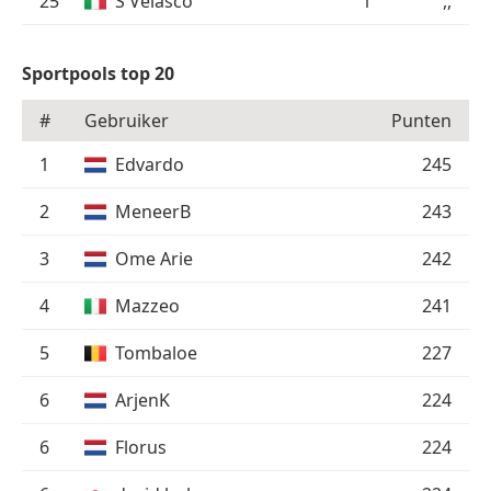
25
S Velasco
1
,,
Sportpools top 20
#
Gebruiker
Punten
1
Edvardo
245
2
MeneerB
243
3
Ome Arie
242
4
Mazzeo
241
5
Tombaloe
227
6
ArjenK
224
6
Florus
224