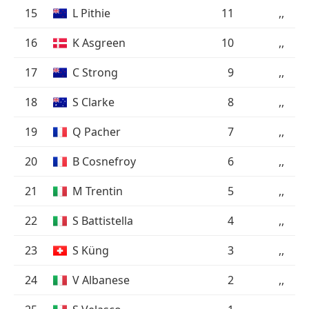
15
L Pithie
11
,,
16
K Asgreen
10
,,
17
C Strong
9
,,
18
S Clarke
8
,,
19
Q Pacher
7
,,
20
B Cosnefroy
6
,,
21
M Trentin
5
,,
22
S Battistella
4
,,
23
S Küng
3
,,
24
V Albanese
2
,,