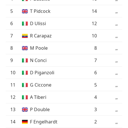
5
T Pidcock
14
,,
6
D Ulissi
12
,,
7
R Carapaz
10
,,
8
M Poole
8
,,
9
N Conci
7
,,
10
D Piganzoli
6
,,
11
G Ciccone
5
,,
12
A Tiberi
4
,,
13
P Double
3
,,
14
F Engelhardt
2
,,