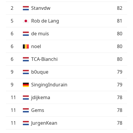
2
Stanvdw
82
5
Rob de Lang
81
6
de muis
80
6
noel
80
6
TCA-Bianchi
80
9
b0uque
79
9
SingingIndurain
79
11
jdijkema
78
11
Gems
78
11
JurgenKean
78