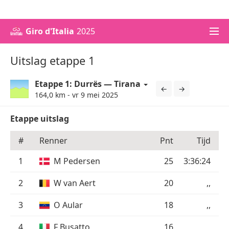
WK voetbal 2026
Champions League 2026/27
Giro d'Italia
2025
Uitslag etappe 1
Etappe 1: Durrës — Tirana
←
→
164,0 km - vr 9 mei 2025
Etappe uitslag
#
Renner
Pnt
Tijd
1
M Pedersen
25
3:36:24
2
W van Aert
20
,,
3
O Aular
18
,,
4
F Busatto
16
,,