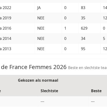
a 2022
JA
0
83
1
a 2019
NEE
0
35
1
a 2016
NEE
1
629
0
a 2014
NEE
0
34
5
a 2013
NEE
0
95
1
 de France Femmes 2026
Beste en slechtste te
Gekozen als normaal
e
Slechtste
Beste
---
---