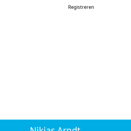
Sportpools
Inloggen
Registreren
.net
Home
Spelregels
Kalender
Carriere
Jaarklassement
Zoeken
Actieve pools
WK voetbal 2026
Tour de France 2026
Pools
Wielrennen
Eendagskoersen 2026
Giro d'Italia 2026
Tour de 
Tennis
Australian Open 2026
Roland Garros 2026
Wimbl
Voetbal
WK voetbal 2026
Champions League 2026/27
Nikias Arndt