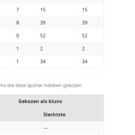
4
7
15
15
2
8
39
39
0
52
52
1
2
2
2
1
34
34
ams die deze sporter hebben gekozen
Gekozen als kluns
Slechtste
---