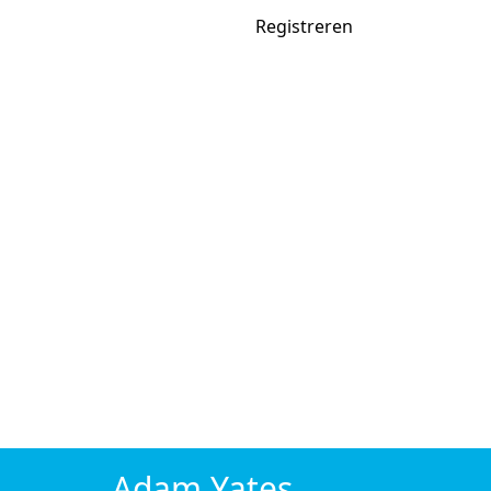
Sportpools
Inloggen
Registreren
.net
Home
Spelregels
Kalender
Carriere
Jaarklassement
Zoeken
Actieve pools
WK voetbal 2026
Tour de France 2026
Pools
Wielrennen
Eendagskoersen 2026
Giro d'Italia 2026
Tour de 
Tennis
Australian Open 2026
Roland Garros 2026
Wimbl
Voetbal
WK voetbal 2026
Champions League 2026/27
Adam Yates