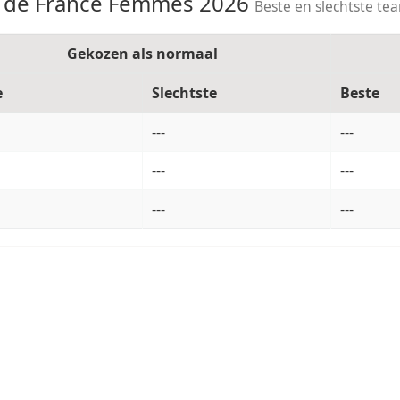
 de France Femmes 2026
Beste en slechtste te
Gekozen als normaal
e
Slechtste
Beste
---
---
---
---
---
---