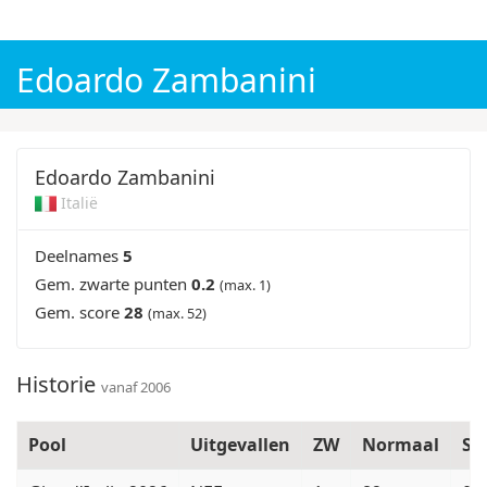
WK voetbal 2026
Champions League 2026/27
Edoardo Zambanini
Edoardo Zambanini
Italië
Deelnames
5
Gem. zwarte punten
0.2
(max. 1)
Gem. score
28
(max. 52)
Historie
vanaf 2006
Pool
Uitgevallen
ZW
Normaal
S