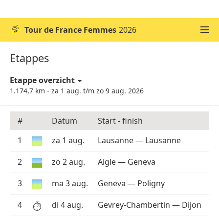
WK voetbal 2026
Champions League 2026/27
Tour de France Femmes
2026
Etappes
Etappe overzicht
1.174,7 km - za 1 aug. t/m zo 9 aug. 2026
#
Datum
Start - finish
1
za 1 aug.
Lausanne — Lausanne
2
zo 2 aug.
Aigle — Geneva
3
ma 3 aug.
Geneva — Poligny
4
di 4 aug.
Gevrey-Chambertin — Dijon