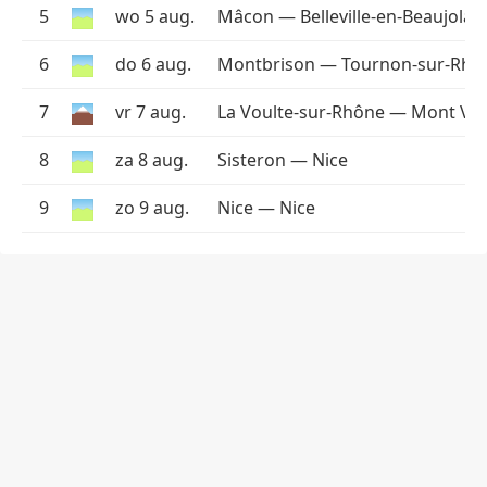
5
wo 5 aug.
Mâcon — Belleville-en-Beaujolais
6
do 6 aug.
Montbrison — Tournon-sur-Rhô
7
vr 7 aug.
La Voulte-sur-Rhône — Mont Ve
8
za 8 aug.
Sisteron — Nice
9
zo 9 aug.
Nice — Nice