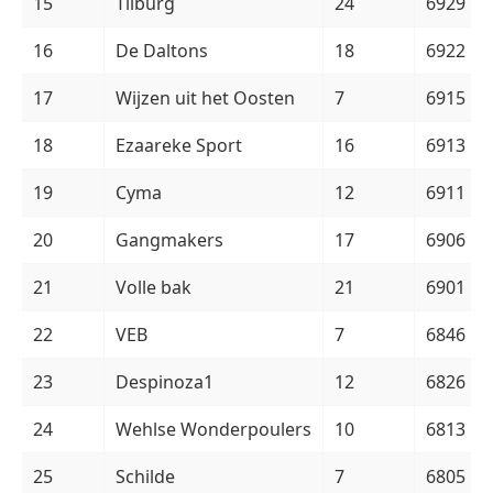
15
Tilburg
24
6929
16
De Daltons
18
6922
17
Wijzen uit het Oosten
7
6915
18
Ezaareke Sport
16
6913
19
Cyma
12
6911
20
Gangmakers
17
6906
21
Volle bak
21
6901
22
VEB
7
6846
23
Despinoza1
12
6826
24
Wehlse Wonderpoulers
10
6813
25
Schilde
7
6805