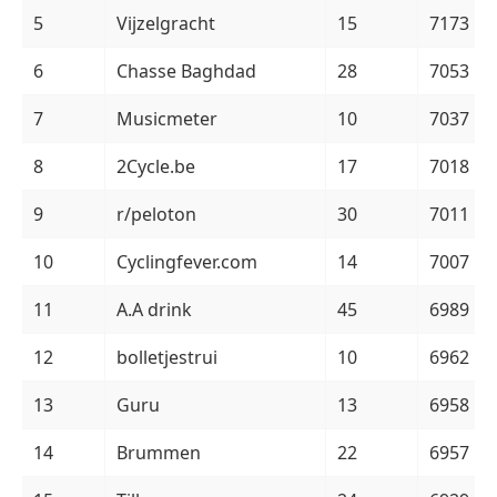
5
Vijzelgracht
15
7173
6
Chasse Baghdad
28
7053
7
Musicmeter
10
7037
8
2Cycle.be
17
7018
9
r/peloton
30
7011
10
Cyclingfever.com
14
7007
11
A.A drink
45
6989
12
bolletjestrui
10
6962
13
Guru
13
6958
14
Brummen
22
6957