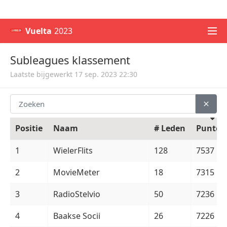
WK voetbal 2026
Champions League 2026/27
Vuelta
2023
Subleagues klassement
Laatste bijgewerkt 17 sep. 2023 22:30
Positie
Naam
# Leden
Punten
1
WielerFlits
128
7537
2
MovieMeter
18
7315
3
RadioStelvio
50
7236
4
Baakse Socii
26
7226