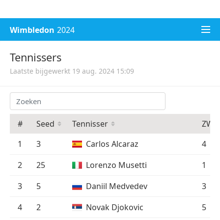
WK voetbal 2026
Champions League 2026/27
Wimbledon
2024
Tennissers
Laatste bijgewerkt 19 aug. 2024 15:09
#
Seed
Tennisser
ZW
1
3
Carlos Alcaraz
4
2
25
Lorenzo Musetti
1
3
5
Daniil Medvedev
3
4
2
Novak Djokovic
5