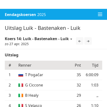
WK voetbal 2026
Champions League 2026/27
Eendagskoersen
2025
Uitslag Luik - Bastenaken - Luik
Koers 14: Luik - Bastenaken - Luik
←
→
zo 27 apr. 2025
Uitslag
#
Renner
Pnt
Tijd
1
T Pogačar
35
6:00:09
2
G Ciccone
32
1:03
3
B Healy
29
,,
4
S Velasco
26
1:10