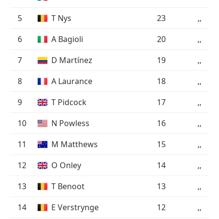
5
T Nys
23
,,
6
A Bagioli
20
,,
7
D Martínez
19
,,
8
A Laurance
18
,,
9
T Pidcock
17
,,
10
N Powless
16
,,
11
M Matthews
15
,,
12
O Onley
14
,,
13
T Benoot
13
,,
14
E Verstrynge
12
,,