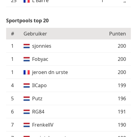
25
L Barré
1
,,
Sportpools top 20
#
Gebruiker
Punten
1
sjonnies
200
1
Fobyac
200
1
jeroen dn urste
200
4
IlCapo
199
5
Putz
196
6
RG84
191
7
FrenkellV
190