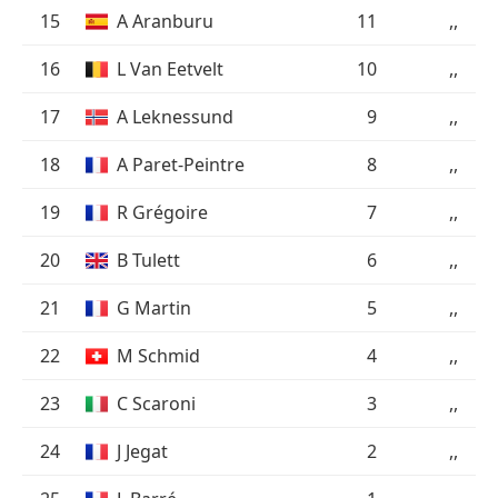
15
A Aranburu
11
,,
16
L Van Eetvelt
10
,,
17
A Leknessund
9
,,
18
A Paret-Peintre
8
,,
19
R Grégoire
7
,,
20
B Tulett
6
,,
21
G Martin
5
,,
22
M Schmid
4
,,
23
C Scaroni
3
,,
24
J Jegat
2
,,