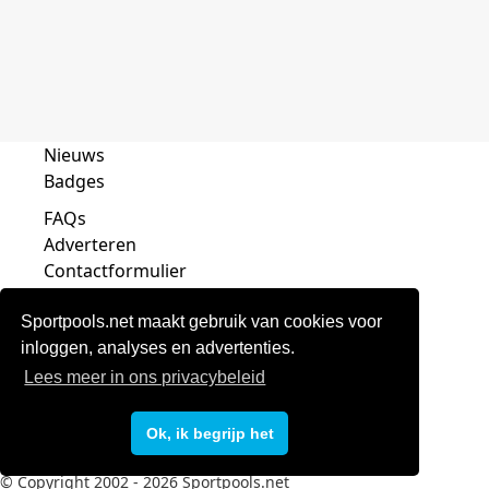
Nieuws
Badges
FAQs
Adverteren
Contactformulier
Sportpools.net maakt gebruik van cookies voor
inloggen, analyses en advertenties.
Lees meer in ons privacybeleid
Privacy
Voorwaarden
Ok, ik begrijp het
Disclaimer
© Copyright 2002 - 2026 Sportpools.net