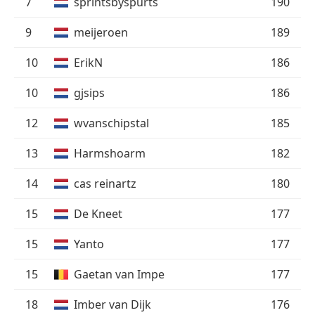
7
sprintsbyspurts
190
9
meijeroen
189
10
ErikN
186
10
gjsips
186
12
wvanschipstal
185
13
Harmshoarm
182
14
cas reinartz
180
15
De Kneet
177
15
Yanto
177
15
Gaetan van Impe
177
18
Imber van Dijk
176