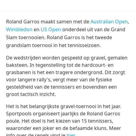
WK voetbal 2026
Champions League 2026/27
Roland Garros maakt samen met de
Australian Open
,
Wimbledon
en
US Open
onderdeel uit van de Grand
Slam toernooien. Roland Garros is het tweede
grandslam toernooi in het tennisseizoen.
De wedstrijden worden gespeeld op gravel, gemalen
baksteen. In tegenstelling tot de hardcourt- en
grasbanen is het een tragere ondergrond. Dit zorgt
voor langere rally's, vergt meer van de fysieke
gesteldheid van de tennissers en bovendien een
groot tactisch inzicht.
Het is het belangrijkste gravel-toernooi in het jaar.
Sportpools organiseert jaarlijks de Roland Garros
poule. Het doel is het kiezen van 15 tennissers,
waaronder een joker en de befaamde kluns. Meer
info over de regels vind je
hier
.