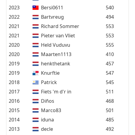
2023
Bersi0611
540
2022
Bartvreug
494
2021
Richard Sommer
553
2021
Pieter van Vliet
553
2020
Held Vuduvu
555
2020
Maarten1113
410
2019
henkthetank
457
2019
Knurftie
547
2018
Patrick
545
2017
Fiets 'm d'r in
511
2016
Diños
468
2015
Marco83
501
2014
iduna
485
2013
decle
492